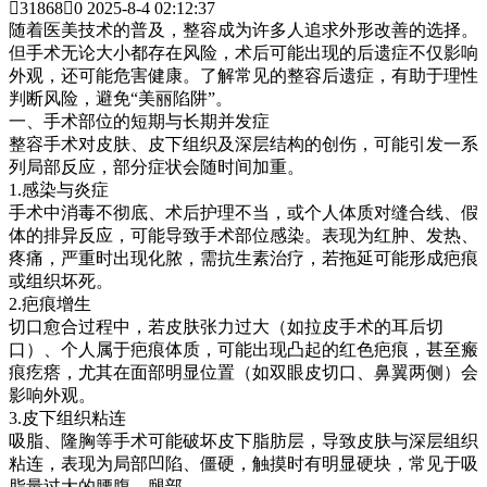

31868

0
2025-8-4 02:12:37
随着医美技术的普及，整容成为许多人追求外形改善的选择。
但手术无论大小都存在风险，术后可能出现的后遗症不仅影响
外观，还可能危害健康。了解常见的整容后遗症，有助于理性
判断风险，避免“美丽陷阱”。
一、手术部位的短期与长期并发症
整容手术对皮肤、皮下组织及深层结构的创伤，可能引发一系
列局部反应，部分症状会随时间加重。
1.感染与炎症
手术中消毒不彻底、术后护理不当，或个人体质对缝合线、假
体的排异反应，可能导致手术部位感染。表现为红肿、发热、
疼痛，严重时出现化脓，需抗生素治疗，若拖延可能形成疤痕
或组织坏死。
2.疤痕增生
切口愈合过程中，若皮肤张力过大（如拉皮手术的耳后切
口）、个人属于疤痕体质，可能出现凸起的红色疤痕，甚至瘢
痕疙瘩，尤其在面部明显位置（如双眼皮切口、鼻翼两侧）会
影响外观。
3.皮下组织粘连
吸脂、隆胸等手术可能破坏皮下脂肪层，导致皮肤与深层组织
粘连，表现为局部凹陷、僵硬，触摸时有明显硬块，常见于吸
脂量过大的腰腹、腿部。