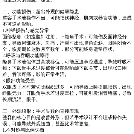
二、功能损伤：超出外观的健康隐患
整容手术若操作不当，可能损伤神经、肌肉或器官功能，造成
不可逆的影响。
1.神经损伤与感觉异常
面部整容（如瘦脸针注射、下颌角手术）可能伤及面神经分
支，导致局部麻木、刺痛，严重时出现嘴角歪斜、眼睑闭合不
全，恢复期长达数月至数年，部分可能终身遗留症状。
2.呼吸与吞咽功能障碍
隆鼻手术若假体过高或移位，可能压迫鼻腔通道，导致呼吸不
畅；下颌骨手术过度截骨可能影响颞下颌关节，出现张口困
难、吞咽疼痛，影响正常生活。
3.眼部功能受损
双眼皮手术时若切除组织过多，可能导致上睑提肌损伤，出现
睁眼无力；开眼角手术若过度牵拉，可能引发泪管堵塞，导致
长期流泪、眼干。
三、外观畸形：手术失败的直接表现
整容的核心目的是改善外形，但若手术设计不合理或操作失
误，可能导致外观扭曲，甚至比术前更差。
1.不对称与比例失衡