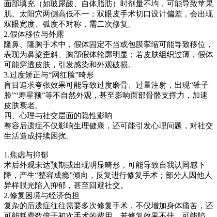
面部填充（如玻尿酸、自体脂肪）时剂量不均，可能导致苹果
肌、太阳穴两侧高低不一；双眼皮手术切口设计偏差，会出现
双眼宽度、弧度不对称，需二次修复。
2.假体移位与外露
隆鼻、隆胸手术中，假体固定不当或包膜挛缩可能导致移位，
表现为鼻梁歪斜、胸部假体轮廓明显；若皮肤组织过薄，假体
可能穿透皮肤，引发感染和外观破损。
3.过度矫正与“网红脸”畸形
盲目追求夸张效果可能导致过度磨骨、过量注射，出现“锥子
脸”“寿星额”等不自然外观，甚至影响面部骨骼支撑力，加速
皮肤衰老。
四、心理与社交层面的隐性影响
整容后遗症不仅影响生理健康，还可能引发心理问题，对社交
生活造成持续困扰。
1.焦虑与抑郁
术后外观未达预期或出现明显畸形，可能导致自我认同感下
降，产生“整容成瘾”倾向，反复进行修复手术；部分人因他人
异样眼光陷入抑郁，甚至回避社交。
2.修复困境与经济负担
复杂的后遗症往往需要多次修复手术，不仅增加身体痛苦，还
可能耗费数倍于初次手术的费用，若修复效果不佳，可能陷